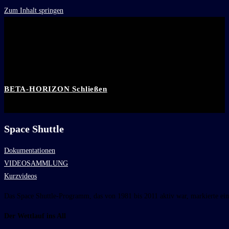
Zum Inhalt springen
BETA-HORIZON
Schließen
Space Shuttle
Dokumentationen
VIDEOSAMMLUNG
Kurzvideos
Das Space Shuttle-Programm, das von 1981 bis 2011 aktiv war, markierte ei
Der Wettlauf ins All