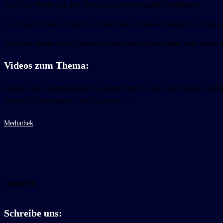
Das Space Shuttle war aber nicht nur ein technologischer Meilenstein.
Das Space Shuttle ermöglichte es Menschen, die Schwerelosigkeit zu erfahre
Das Space Shuttle ist ein Symbol für den menschlichen Willen, neue Welten 
Videos zum Thema:
Möchtest Du Dokumentationen zu diesem Thema sehen, dann besuche die Me
Shuttle Ein Meilenstein in der Raumfahrt“ an
Mediathek
contact us
Schreibe uns: