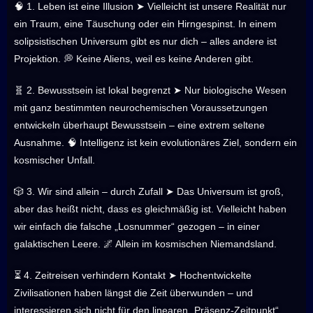
🧠 1. Leben ist eine Illusion ➤ Vielleicht ist unsere Realität nur
ein Traum, eine Täuschung oder ein Hirngespinst. In einem
solipsistischen Universum gibt es nur dich – alles andere ist
Projektion. 💭 Keine Aliens, weil es keine Anderen gibt.
🧬 2. Bewusstsein ist lokal begrenzt ➤ Nur biologische Wesen
mit ganz bestimmten neurochemischen Voraussetzungen
entwickeln überhaupt Bewusstsein – eine extrem seltene
Ausnahme. 🧠 Intelligenz ist kein evolutionäres Ziel, sondern ein
kosmischer Unfall.
🎲 3. Wir sind allein – durch Zufall ➤ Das Universum ist groß,
aber das heißt nicht, dass es gleichmäßig ist. Vielleicht haben
wir einfach die falsche „Losnummer“ gezogen – in einer
galaktischen Leere. 🌌 Allein im kosmischen Niemandsland.
⏳ 4. Zeitreisen verhindern Kontakt ➤ Hochentwickelte
Zivilisationen haben längst die Zeit überwunden – und
interessieren sich nicht für den linearen „Präsenz-Zeitpunkt“