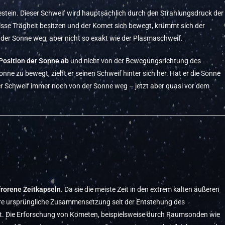
stein. Dieser Schweif wird hauptsächlich durch den Strahlungsdruck der
isse Trägheit besitzen und der Komet sich bewegt, krümmt sich der
n der Sonne weg, aber nicht so exakt wie der Plasmaschweif.
Position der Sonne ab
und nicht von der Bewegungsrichtung des
ne zu bewegt, zieht er seinen Schweif hinter sich her. Hat er die Sonne
er Schweif immer noch von der Sonne weg – jetzt aber quasi vor dem
frorene Zeitkapseln
. Da sie die meiste Zeit in den extrem kalten äußeren
re ursprüngliche Zusammensetzung seit der Entstehung des
t. Die Erforschung von Kometen, beispielsweise durch Raumsonden wie