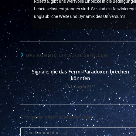
Rosetta, gibt uns wertvolle Einblicke in die Bedingun
Leben selbst entstanden sind. Sie sind ein fasziniere
unglaubliche Weite und Dynamik des Universums.
DAS KÖNNTE DIR AUCH GEFALLEN
Signale, die das Fermi-Paradoxon brechen
könnten
1. August 2025
Schreibe einen Kommentar