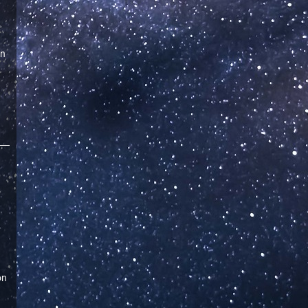
en
a
on