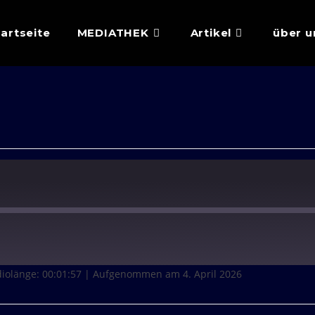
tartseite
MEDIATHEK
Artikel
über u
iolänge: 00:01:57
|
Aufgenommen am 4. April 2026