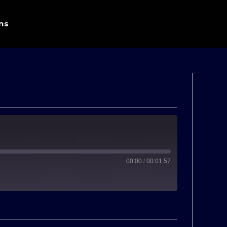
ns
00:00
/
00:01:57