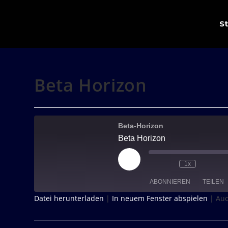
S
Beta Horizon
Beta-Horizon
Beta Horizon
1x
ABONNIEREN
TEILEN
Datei herunterladen
|
In neuem Fenster abspielen
|
Aud
TEILEN
RSS FEED